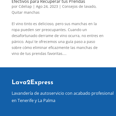
Efectivos para Recuperar tus Prendas
por
Cdeliap
|
Ago 24, 2023
|
Consejos de lavado
,
Quitar manchas
El vino tinto es delicioso, pero sus manchas en la
ropa pueden ser preocupantes. Cuando un
desafortunado derrame de vino ocurra, no entres en
pánico. Aquí te ofrecemos una guía paso a paso
sobre cómo eliminar eficazmente las manchas de
vino de tus prendas favoritas....
Lava2Express
Lavandería de autoservicio con acabado profesional
en Tenerife y La Palma