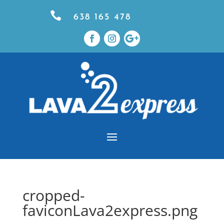

638 165 478
cropped-
faviconLava2express.png